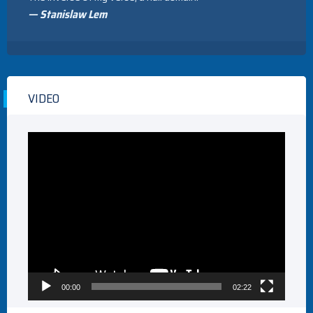
— Stanislaw Lem
VIDEO
Video
Player
00:00
02:22