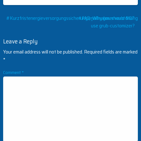
Post
#Kurzfristenergieversorgungssicherungsmaßnahmenverordnung
#FAQ _Why you should NOT
use grub-customizer?
navigation
Leave a Reply
Your email address will not be published.
Required fields are marked
*
Comment
*