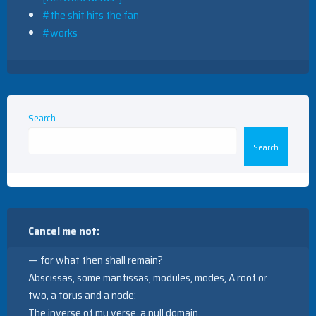
#the shit hits the fan
#works
Search
Search
Cancel me not:
— for what then shall remain?
Abscissas, some mantissas, modules, modes, A root or
two, a torus and a node:
The inverse of my verse, a null domain.