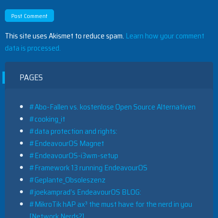
This site uses Akismet to reduce spam.
Learn how your comment
data is processed.
PAGES
#Abo-Fallen vs. kostenlose Open Source Alternativen
#cooking_it
#data protection and rights:
#EndeavourOS Magnet
#EndeavourOS-i3wm-setup
#Framework 13 running EndeavourOS
#Geplante_Obsoleszenz
#joekamprad’s EndeavourOS BLOG:
#MikroTik hAP ax³ the must have for the nerd in you
[Network Nerds?]