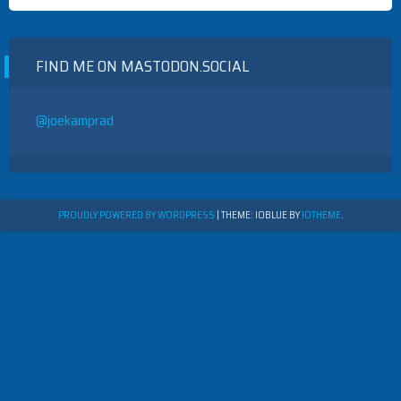
FIND ME ON MASTODON.SOCIAL
@joekamprad
PROUDLY POWERED BY WORDPRESS
|
THEME: IOBLUE BY
IOTHEME
.