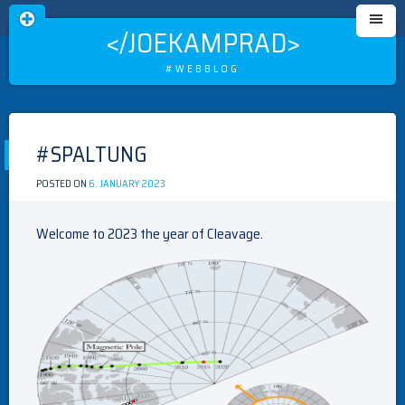
</JOEKAMPRAD>
#WEBBLOG
Skip
to
#SPALTUNG
content
POSTED ON
6. JANUARY 2023
BY
MEISTER
Welcome to 2023 the year of Cleavage.