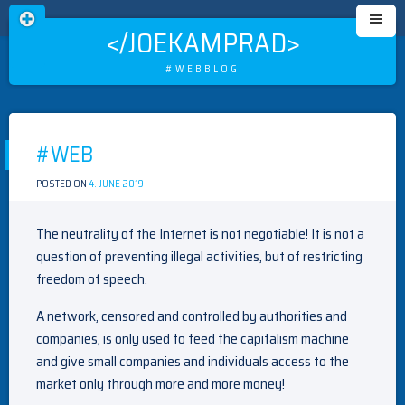
</JOEKAMPRAD>
#WEBBLOG
Skip
to
#WEB
content
POSTED ON
4. JUNE 2019
BY
MEISTER
The neutrality of the Internet is not negotiable! It is not a
question of preventing illegal activities, but of restricting
freedom of speech.
Once you complete your
Box24 casino login
, you can access a d
A network, censored and controlled by authorities and
companies, is only used to feed the capitalism machine
Pour profiter d'une ludothèque variée et de conditions de jeu t
and give small companies and individuals access to the
market only through more and more money!
The
A Big Candy app
stands out by offering Australian players r