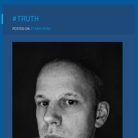
A
PRIME
EXAMPLE
#TRUTH
OF
THESE
SCALING
POSTED ON
27. MAY 2026
BY
AND
MEISTER
TRUST
DILEMMAS.