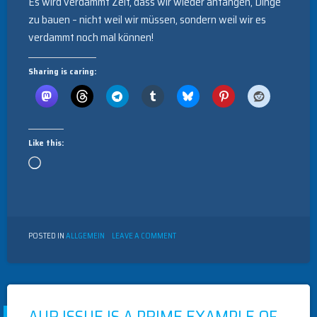
Es wird verdammt Zeit, dass wir wieder anfangen, Dinge
zu bauen – nicht weil wir müssen, sondern weil wir es
verdammt noch mal können!
Sharing is caring:
Like this:
Loading…
ON
POSTED IN
ALLGEMEIN
LEAVE A COMMENT
WERKBANK
6.0:
WIE
„MADE
IN
EUROPE“
AUR ISSUE IS A PRIME EXAMPLE OF
NEU