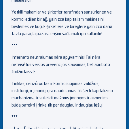
meselesidir.
Yetkili makamlar ve şirketler tarafından sansürlenen ve
kontrol edilen bir ağ, yalnızca kapitalizm makinesini
beslemek ve küçük şirketlere ve bireylere yalnızca daha
fazla parayla pazara erişim sağlamak için kullanılır!
***
Interneto neutralumas nėra apyvartinis! Tai nėra
neteisėtos veiklos prevencijos klausimas, bet apriboto
žodžio laisvė.
Tinklas, cenzūruotas ir kontroliuojamas valdžios,
institucijų ir įmonių, yra naudojamas tik šerti kapitalizmo
machanizmą, ir suteikti mažoms įmonėms ir asmenims
būdą patekti į rinką tik per daugiau ir daugiau lėšų!
***
بی‌طرفیِ اینترنت قابل بحث نیست مسئله جلوگیری از