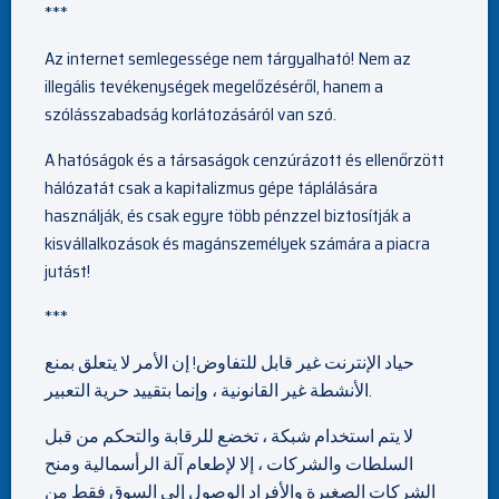
***
Az internet semlegessége nem tárgyalható! Nem az
illegális tevékenységek megelőzéséről, hanem a
szólásszabadság korlátozásáról van szó.
A hatóságok és a társaságok cenzúrázott és ellenőrzött
hálózatát csak a kapitalizmus gépe táplálására
használják, és csak egyre több pénzzel biztosítják a
kisvállalkozások és magánszemélyek számára a piacra
jutást!
***
حياد الإنترنت غير قابل للتفاوض! إن الأمر لا يتعلق بمنع
الأنشطة غير القانونية ، وإنما بتقييد حرية التعبير.
لا يتم استخدام شبكة ، تخضع للرقابة والتحكم من قبل
السلطات والشركات ، إلا لإطعام آلة الرأسمالية ومنح
الشركات الصغيرة والأفراد الوصول إلى السوق فقط من