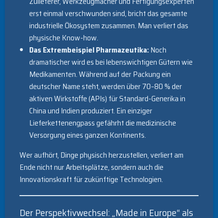
Zulieferer, Werkzeugmacher und Fertigungsexperten
erst einmal verschwunden sind, bricht das gesamte
industrielle Ökosystem zusammen. Man verliert das
physische Know-how.
Das Extrembeispiel Pharmazeutika:
Noch
dramatischer wird es bei lebenswichtigen Gütern wie
Medikamenten. Während auf der Packung ein
deutscher Name steht, werden über 70–80 % der
aktiven Wirkstoffe (APIs) für Standard-Generika in
China und Indien produziert. Ein einziger
Lieferkettenengpass gefährht die medizinische
Versorgung eines ganzen Kontinents.
Wer aufhört, Dinge physisch herzustellen, verliert am
Ende nicht nur Arbeitsplätze, sondern auch die
Innovationskraft für zukünftige Technologien.
Der Perspektivwechsel: „Made in Europe“ als