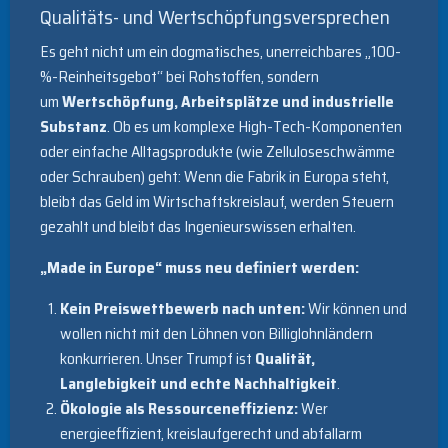
Qualitäts- und Wertschöpfungsversprechen
Es geht nicht um ein dogmatisches, unerreichbares „100-
%-Reinheitsgebot“ bei Rohstoffen, sondern
um
Wertschöpfung, Arbeitsplätze und industrielle
Substanz
. Ob es um komplexe High-Tech-Komponenten
oder einfache Alltagsprodukte (wie Zelluloseschwämme
oder Schrauben) geht: Wenn die Fabrik in Europa steht,
bleibt das Geld im Wirtschaftskreislauf, werden Steuern
gezahlt und bleibt das Ingenieurswissen erhalten.
„Made in Europe“ muss neu definiert werden:
Kein Preiswettbewerb nach unten:
Wir können und
wollen nicht mit den Löhnen von Billiglohnländern
konkurrieren. Unser Trumpf ist
Qualität,
Langlebigkeit und echte Nachhaltigkeit
.
Ökologie als Ressourceneffizienz:
Wer
energieeffizient, kreislaufgerecht und abfallarm