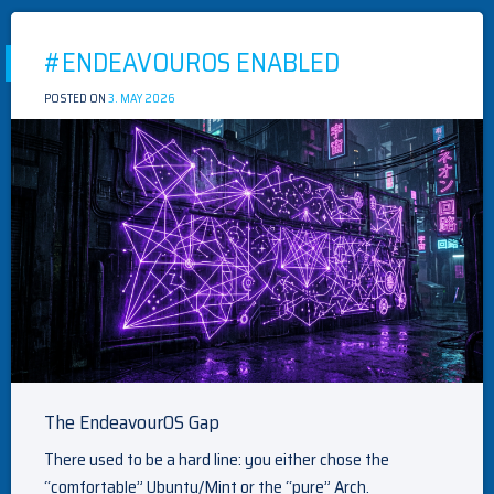
#ENDEAVOUROS ENABLED
POSTED ON
3. MAY 2026
BY
MEISTER
The EndeavourOS Gap
There used to be a hard line: you either chose the
“comfortable” Ubuntu/Mint or the “pure” Arch.