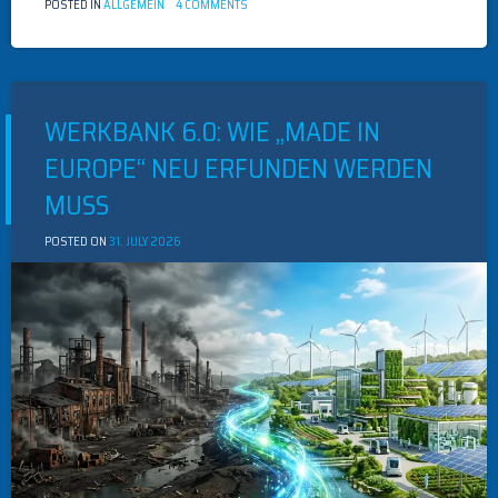
ON
POSTED IN
ALLGEMEIN
4 COMMENTS
#WEB
WERKBANK 6.0: WIE „MADE IN
EUROPE“ NEU ERFUNDEN WERDEN
MUSS
POSTED ON
31. JULY 2026
BY
MEISTER