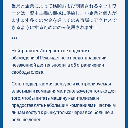
当局と企業によって検閲および制御されるネットワ
ークは、資本主義の機械に供給し、小企業と個人が
ますます多くのお金を通じてのみ市場にアクセスで
きるようにするためにのみ使用されます！
***
Нейтралитет Интернета не подлежит
обсуждению! Речь идет не о предотвращении
незаконной деятельности, а об ограничении
свободы слова.
Сеть, подвергаемая цензуре и контролируемая
властями и компаниями, используется только для
того, чтобы питать машину капитализма и
предоставлять небольшим компаниям и частным
лицам доступ к рынку только через все больше и
больше денег!