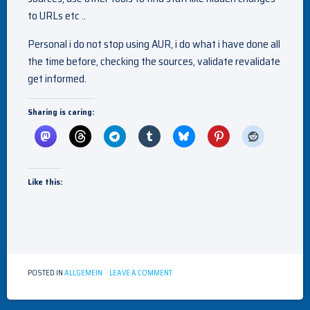
to URLs etc ..
Personal i do not stop using AUR, i do what i have done all
the time before, checking the sources, validate revalidate
get informed.
Sharing is caring:
Like this:
ON
POSTED IN
ALLGEMEIN
LEAVE A COMMENT
AUR
ISSUE
IS