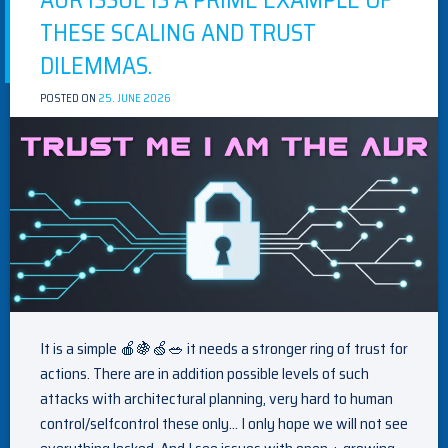
ERFUNDEN
THESE SCALING AND TRUST
WERDEN
MUSS
DILEMMAS.
POSTED ON
25. JUNE 2026
BY
JOHANNES
KAMPRAD
It is a simple 🍎🍇🍏🥗 it needs a stronger ring of trust for
actions. There are in addition possible levels of such
attacks with architectural planning, very hard to human
control/selfcontrol these only… I only hope we will not see