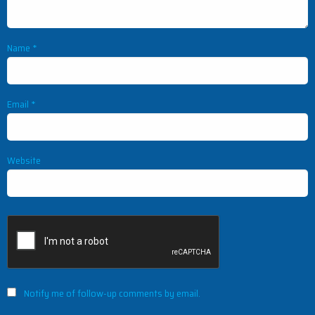
Name
*
Email
*
Website
Notify me of follow-up comments by email.