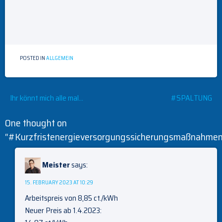
POSTED IN
ALLGEMEIN
Post
Ihr könnt mich alle mal…
#SPALTUNG
navigation
One thought on
“
#Kurzfristenergieversorgungssicherungsmaßnahme
Meister
says:
15. FEBRUARY 2023 AT 10:29
Arbeitspreis von 8,85 ct./kWh
Neuer Preis ab 1.4.2023: