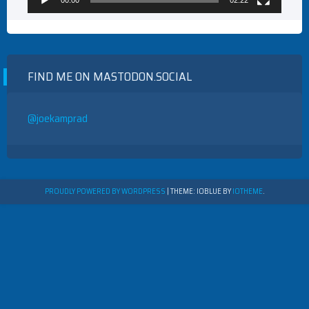
00:00
02:22
FIND ME ON MASTODON.SOCIAL
@joekamprad
PROUDLY POWERED BY WORDPRESS
|
THEME: IOBLUE BY
IOTHEME
.