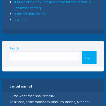
#MikroTik hAP ax³ the must have for the nerd in you
[Network Nerds?]
#the shit hits the fan
#works
Search
Search
Cancel me not:
— for what then shall remain?
Abscissas, some mantissas, modules, modes, A root or