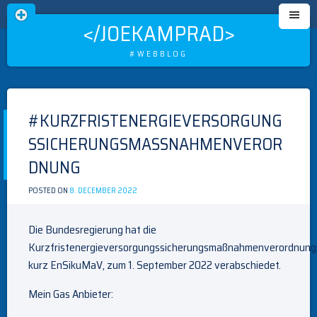
</JOEKAMPRAD>
#WEBBLOG
Skip
to
#KURZFRISTENERGIEVERSORGUNG
content
SSICHERUNGSMASSNAHMENVERORD
NUNG
POSTED ON
8. DECEMBER 2022
BY
MEISTER
Die Bundesregierung hat die
Kurzfristenergieversorgungssicherungsmaßnahmenverordnung
kurz EnSikuMaV, zum 1. September 2022 verabschiedet.
Mein Gas Anbieter: