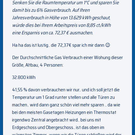
Senken Sie die Raumtemperatur um 1°C und sparen Sie
damit bis zu 6% Gasverbrauch. Auf Ihren
Jahresverbrauch in Höhe von 13.629 kWh geschaut,
würde dies bei Ihrem Arbeitspreis von 8,85 ct./kWh
eine Ersparnis von ca. 72,37 € ausmachen.
Ha ha das ist lustig.. die 72,37€ spar ich mir dann 😉
Der Durchschnittliche Gas Verbrauch einer Wohung dieser
Größe, Altbau, 4 Personen:
32.800 kWh
41,55 % davon verbrauchen wir nur.. und ich soll jetzt die
Temperatur um 1 Grad runter stellen und alle Türen zu
machen.. wird dann ganz schön viel mehr sparen .. da wie
bei den meisten Gasetagen Heizungen ein Thermostat
irgendwo Zentral angebracht wird.. bei uns mit
Erdgeschoss und Obergeschoss.. ist das oben im
wärmsten Zimmer.. wenn wir die Türen schließen wird der