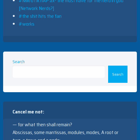
#MikroTik hAP ax³ the must have for the nerd in you
[Network Nerds?]
#the shit hits the fan
#works
Search
Search
Cancel me not:
— for what then shall remain?
Abscissas, some mantissas, modules, modes, A root or