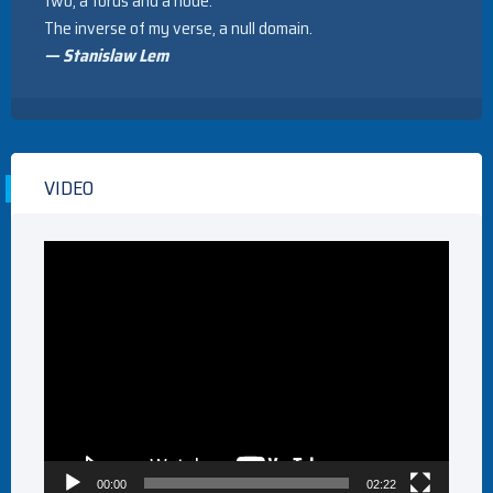
two, a torus and a node:
The inverse of my verse, a null domain.
— Stanislaw Lem
VIDEO
Video
Player
00:00
02:22