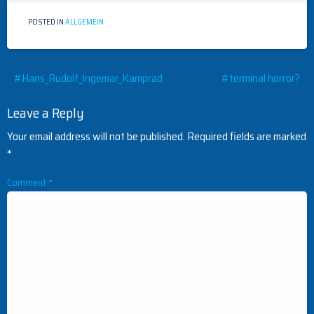
POSTED IN
ALLGEMEIN
Post
#Hans_Rudolf_Ingemar_Kamprad
#terminal horror?
navigation
Leave a Reply
Your email address will not be published.
Required fields are marked
*
Comment
*