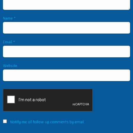
Name
*
Email
*
Website
Notify me of follow-up comments by email.